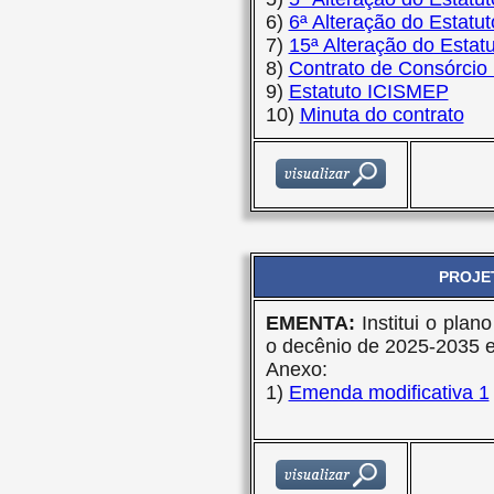
6)
6ª Alteração do Estat
7)
15ª Alteração do Esta
8)
Contrato de Consórcio 
9)
Estatuto ICISMEP
10)
Minuta do contrato
PROJET
EMENTA:
Institui o pla
o decênio de 2025-2035 e
Anexo:
1)
Emenda modificativa 1