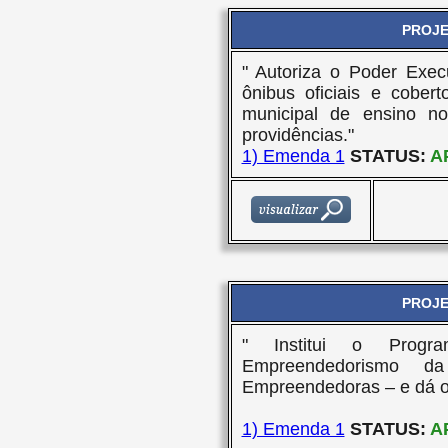
PROJET
" Autoriza o Poder Exec
ônibus oficiais e cober
municipal de ensino n
providências."
1) Emenda 1
STATUS:
A
PROJET
" Institui o Progr
Empreendedorismo d
Empreendedoras – e dá ou
1) Emenda 1
STATUS:
A