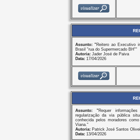
RE
Assunto: "
Reitero ao Executivo 
Brasil "rua do Supermercado BH""
Autoria:
Jader José de Paiva
Data:
17/04/2026
RE
Assunto: "
Requer informações
regularização da via pública si
conhecida pelos moradores como “
Viana."
Autoria:
Patrick José Santos Olivei
Data:
13/04/2026