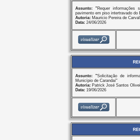
Assunto: "
Requer informações s
pavimento em piso intertravado do 
Autoria:
Mauricio Pereira de Carva
Data:
24/06/2026
RE
Assunto: "
Solicitação de info
Município de Carandaí"
Autoria:
Patrick José Santos Olivei
Data:
19/06/2026
RE