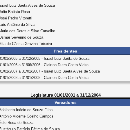
Israel Luiz Baêta Alves de Souza
João Batista Rosa
José Pedro Vitoretti
Luís Antônio da Silva
Maria das Dores e Silva Carvalho
Osmar Severino de Souza
Rita de Cássia Gravina Teixeira
Presidentes
01/01/2005 a 31/12/2005 - Israel Luiz Baêta de Souza
01/01/2006 a 31/06/2006 - Clairton Dutra Costa Vieira
01/01/2007 a 31/01/2007 - Israel Luiz Baeta Alves de Souza
01/01/2008 a 31/01/2008 - Clairton Dutra Costa Vieira
Legislatura 01/01/2001 a 31/12/2004
Vereadores
Adalberto Inácio de Souza Filho
Antônio Vicente Coelho Campos
Édio Rosa de Souza
Eustáquio Patrício Fátima de Souza