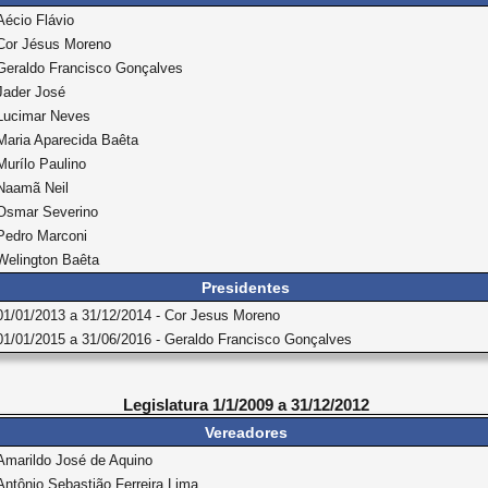
Aécio Flávio
Cor Jésus Moreno
Geraldo Francisco Gonçalves
Jader José
Lucimar Neves
Maria Aparecida Baêta
Murílo Paulino
Naamã Neil
Osmar Severino
Pedro Marconi
Welington Baêta
Presidentes
01/01/2013 a 31/12/2014 - Cor Jesus Moreno
01/01/2015 a 31/06/2016 - Geraldo Francisco Gonçalves
Legislatura 1/1/2009 a 31/12/2012
Vereadores
Amarildo José de Aquino
Antônio Sebastião Ferreira Lima