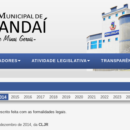
ADORES
ATIVIDADE LEGISLATIVA
TRANSPARÊ
014
2015
2016
2017
2018
2019
2020
2021
2022
2023
20
escrito feita com as formalidades legais.
e dezembro de 2014, da
CLJR