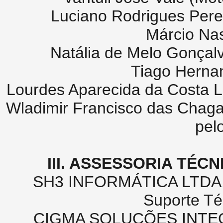
Luciano Rodrigues Perei
Márcio Nas
Natália de Melo Gonçalv
Tiago Hernan
Lourdes Aparecida da Costa Li
Wladimir Francisco das Chagas 
pel
III. ASSESSORIA TÉC
SH3 INFORMÁTICA LTDA. –
Suporte Té
CIGMA SOLUÇÕES INTEGR