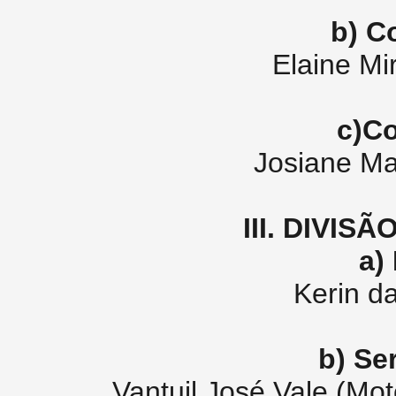
b) C
Elaine Mi
c)Co
Josiane Ma
III. DIVIS
a)
Kerin d
b) Se
Vantuil José Vale (Mot