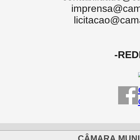
imprensa@cama
licitacao@cam
-RED
CÂMARA MUNI