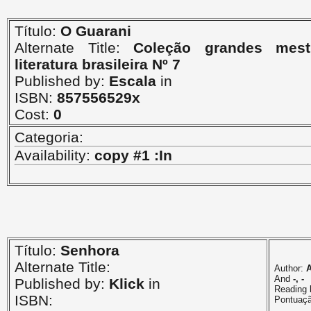
Título:
O Guarani
Alternate Title:
Coleção grandes mest
literatura brasileira Nº 7
Published by:
Escala
in
ISBN:
857556529x
Cost:
0
Categoria:
Availability:
copy #1 :In
Título:
Senhora
Alternate Title:
Author:
A
And
-, -
Published by:
Klick
in
Reading 
ISBN:
Pontuaç