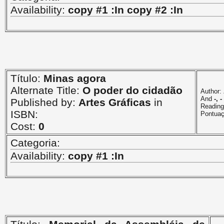
Availability:
copy #1 :In copy #2 :In
Título:
Minas agora
Alternate Title:
O poder do cidadão
Author:
And
-, -
Published by:
Artes Gráficas
in
Reading
ISBN:
Pontua
Cost:
0
Categoria:
Availability:
copy #1 :In