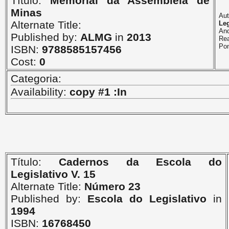
Título:
Memorial da Assembléia de
Minas
A
Alternate Title:
Leg
An
Published by:
ALMG
in
2013
Rea
Po
ISBN:
9788585157456
Cost:
0
Categoria:
Availability:
copy #1 :In
Título:
Cadernos da Escola do
Legislativo V. 15
Alternate Title:
Número 23
Published by:
Escola do Legislativo
in
1994
ISBN:
16768450