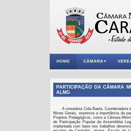
HOME
CÂMARA
VERE
PARTICIPAÇÃO DA CÂMARA M
ALMG
A vereadora Cida Baeta, Coordenadora 
Minas Gerais, expressa a importância da pa
Projetos Pedagógicos, como a Câmara Mirim 
de Participação Popular da Assembléia Leg
implantada com base nos trabalhos desenvol
escolas de Carandaí, alunos, Escola do Le