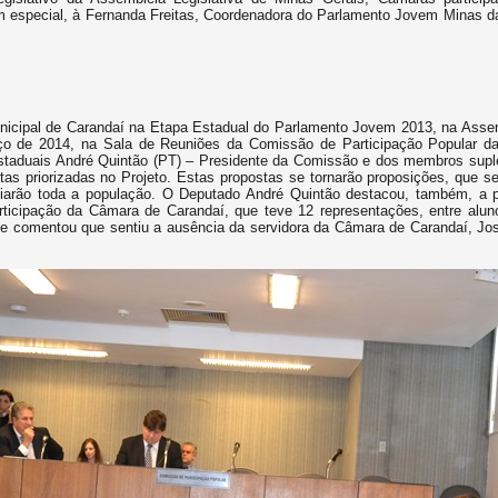
m especial, à Fernanda Freitas, Coordenadora do Parlamento Jovem Minas da
icipal de Carandaí na Etapa Estadual do Parlamento Jovem 2013, na Assemb
ço de 2014, na Sala de Reuniões da Comissão de Participação Popular da
taduais André Quintão (PT) – Presidente da Comissão e dos membros supl
tas priorizadas no Projeto. Estas propostas se tornarão proposições, que
iciarão toda a população. O Deputado André Quintão destacou, também, a 
rticipação da Câmara de Carandaí, que teve 12 representações, entre alun
 e comentou que sentiu a ausência da servidora da Câmara de Carandaí, Jo