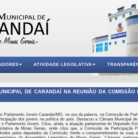
ADORES
ATIVIDADE LEGISLATIVA
TRANSPARÊ
UNICIPAL DE CARANDAÍ NA REUNIÃO DA COMISSÃO 
do Parlamento Jovem Carandaí/MG, no uso da palavra, na Comissão de Parti
rticipação dos jovens na política do país. Destacou a Câmara Municipal d
e Parlamento Jovem. Citou, ainda, a atuação parlamentar do Deputado Est
islativa de Minas Gerais, onde citou que, a Comissão de Participação P
vidos pelos deputados da Comissão, frente o comprometimento às suas atr
gislativo da Assembléia Legislativa de Minas Gerais, Câmaras particip