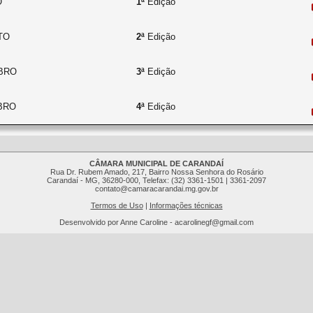
O
1ª
Edição
TO
2ª
Edição
BRO
3ª
Edição
BRO
4ª
Edição
CÂMARA MUNICIPAL DE CARANDAÍ
Rua Dr. Rubem Amado, 217, Bairro Nossa Senhora do Rosário
Carandaí - MG, 36280-000, Telefax: (32) 3361-1501 | 3361-2097
contato@camaracarandai.mg.gov.br
Termos de Uso
|
Informações técnicas
Desenvolvido por Anne Caroline - acarolinegf@gmail.com