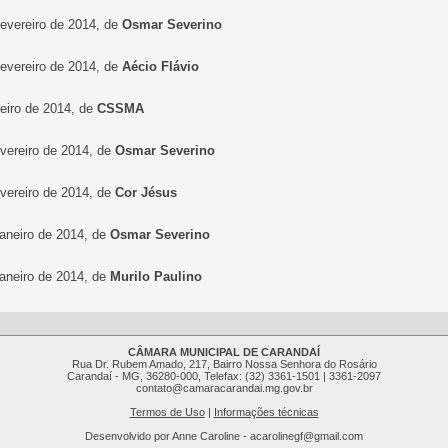
fevereiro de 2014, de
Osmar Severino
fevereiro de 2014, de
Aécio Flávio
reiro de 2014, de
CSSMA
evereiro de 2014, de
Osmar Severino
evereiro de 2014, de
Cor Jésus
janeiro de 2014, de
Osmar Severino
janeiro de 2014, de
Murilo Paulino
CÂMARA MUNICIPAL DE CARANDAÍ
Rua Dr. Rubem Amado, 217, Bairro Nossa Senhora do Rosário
Carandaí - MG, 36280-000, Telefax: (32) 3361-1501 | 3361-2097
contato@camaracarandai.mg.gov.br
Termos de Uso
|
Informações técnicas
Desenvolvido por Anne Caroline - acarolinegf@gmail.com