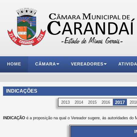
HOME
CÂMARA
VEREADORES
ATIVID
INDICAÇÕES
2017
2013
2014
2015
2016
201
INDICAÇÃO
é a proposição na qual o Vereador sugere, às autoridades do M
I