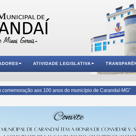
ADORES
ATIVIDADE LEGISLATIVA
TRANSPARÊ
 comemoração aos 100 anos do município de Carandaí-MG"