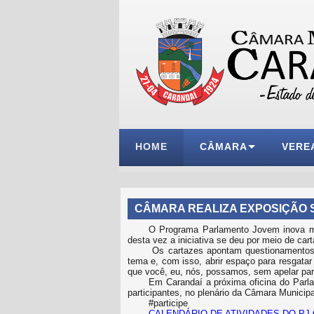
HOME
CÂMARA
VERE
CÂMARA REALIZA EXPOSIÇÃO 
O Programa Parlamento Jovem inova ma
desta vez a iniciativa se deu por meio de ca
Os cartazes apontam questionamentos co
tema e, com isso, abrir espaço para resgatar
que você, eu, nós, possamos, sem apelar para 
Em Carandaí a próxima oficina do Parl
participantes, no plenário da Câmara Municipa
#participe
CALENDÁRIO DE ATIVIDADES DO PJ