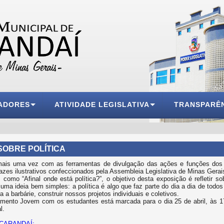
ADORES
ATIVIDADE LEGISLATIVA
TRANSPARÊ
SOBRE POLÍTICA
is uma vez com as ferramentas de divulgação das ações e funções dos 
rtazes ilustrativos confeccionados pela Assembleia Legislativa de Minas Ge
mo “Afinal onde está política?”, o objetivo desta exposição é refletir so
 uma ideia bem simples: a política é algo que faz parte do dia a dia de todo
a barbárie, construir nossos projetos individuais e coletivos.
amento Jovem com os estudantes está marcada para o dia 25 de abril, às 
l.
 CARANDAÍ: