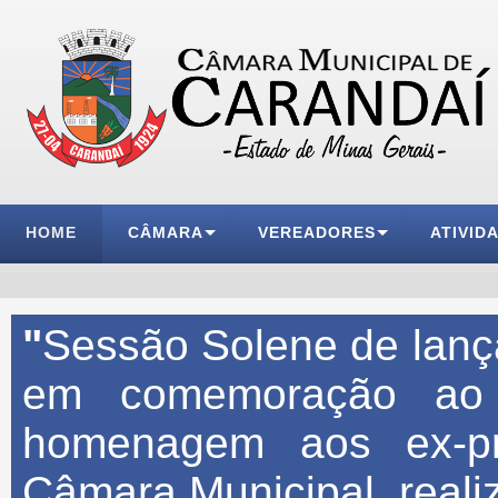
HOME
CÂMARA
VEREADORES
ATIVID
"
Sessão Solene de lanç
em comemoração ao 
homenagem aos ex-pre
Câmara Municipal, reali